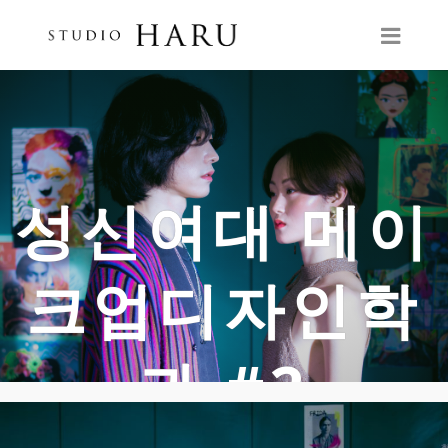
성신여대 메이
크업디자인학
과 #2