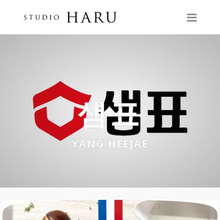
샘표
YANG HEEJAE