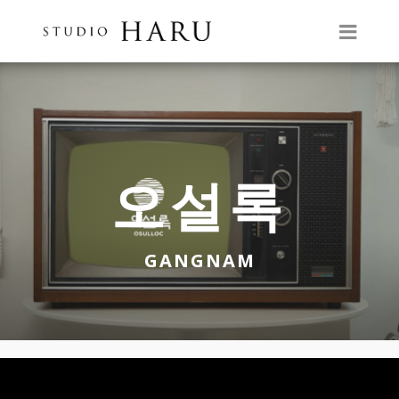
오설록
GANGNAM