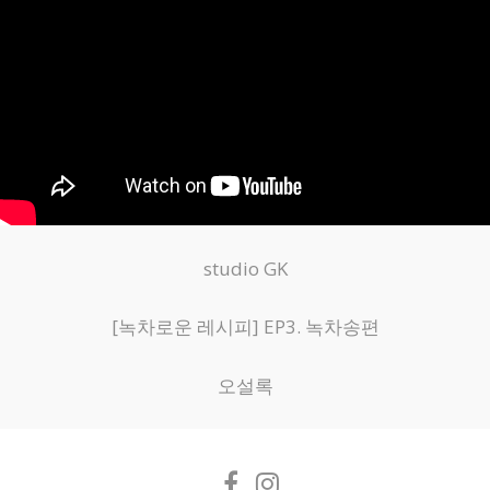
studio GK
[녹차로운 레시피] EP3. 녹차송편
오설록