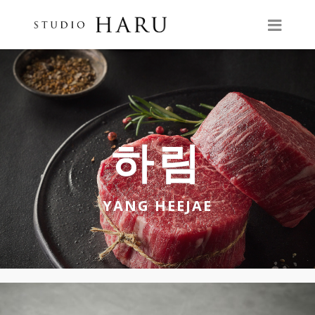
하림
YANG HEEJAE