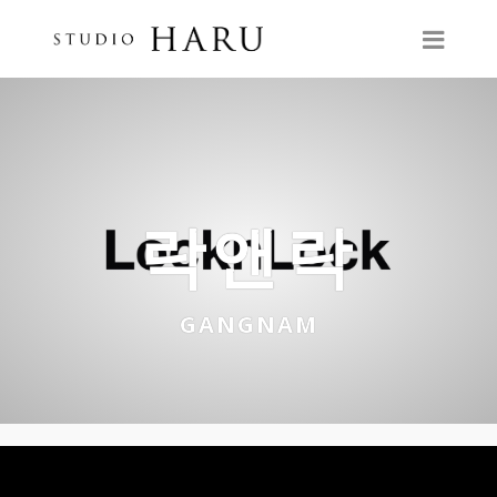
락앤락
GANGNAM