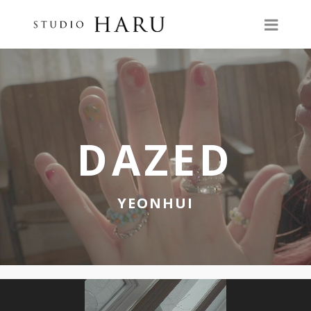
DAZED
YEONHUI
비
디