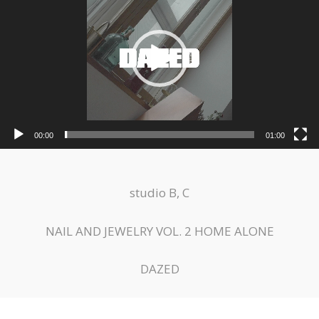
오
플
레
이
어
00:00
01:00
studio B, C
NAIL AND JEWELRY VOL. 2 HOME ALONE
DAZED