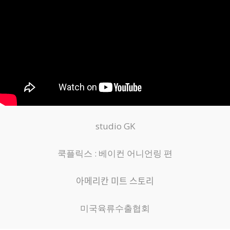
studio GK
쿡플릭스 : 베이컨 어니언링 편
아메리칸 미트 스토리
미국육류수출협회