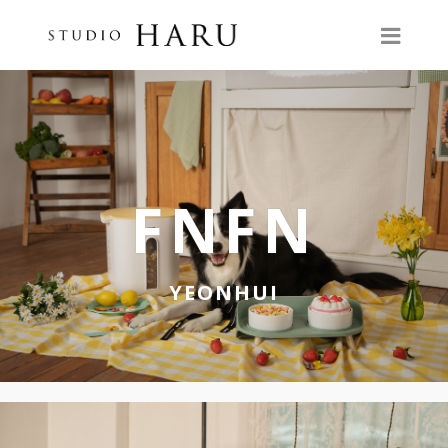
FNFN
YEONHUI