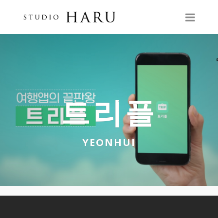
트리플
YEONHUI